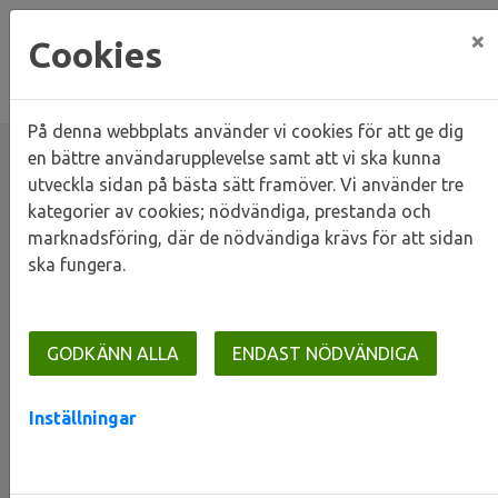
×
Cookies
På denna webbplats använder vi cookies för att ge dig
en bättre användarupplevelse samt att vi ska kunna
utveckla sidan på bästa sätt framöver. Vi använder tre
kategorier av cookies; nödvändiga, prestanda och
Hem
Kontakta oss
marknadsföring, där de nödvändiga krävs för att sidan
ska fungera.
Kontakta oss
GODKÄNN ALLA
ENDAST NÖDVÄNDIGA
Inställningar
Anmäla fel i ditt boende?
Gör din serviceanmälan, se din historik och följ
pågående ärenden.