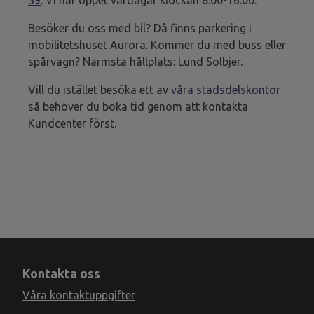
39
. Vi har öppet vardagar klockan 8.00-16.00.
Besöker du oss med bil? Då finns parkering i
mobilitetshuset Aurora. Kommer du med buss eller
spårvagn? Närmsta hållplats: Lund Solbjer.
Vill du istället besöka ett av
våra stadsdelskontor
så behöver du boka tid genom att kontakta
Kundcenter först.
Kontakta oss
Våra kontaktuppgifter