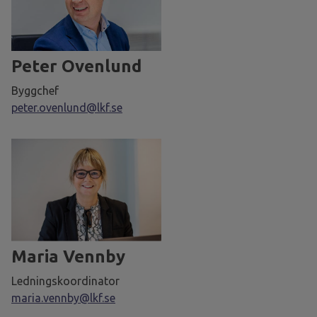
Peter Ovenlund
Byggchef
peter.ovenlund@lkf.se
Maria Vennby
Ledningskoordinator
maria.vennby@lkf.se