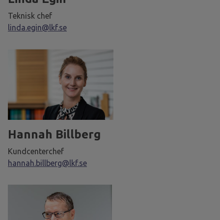
Teknisk chef
linda.egin@lkf.se
Hannah Billberg
Kundcenterchef
hannah.billberg@lkf.se