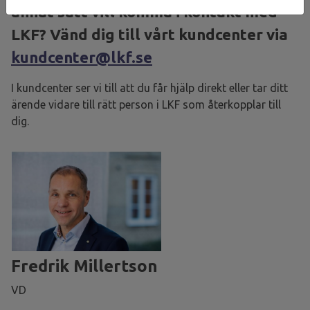
annat sätt vill komma i kontakt med
LKF? Vänd dig till vårt kundcenter via
kundcenter@lkf.se
I kundcenter ser vi till att du får hjälp direkt eller tar ditt
ärende vidare till rätt person i LKF som återkopplar till
dig.
Fredrik Millertson
VD