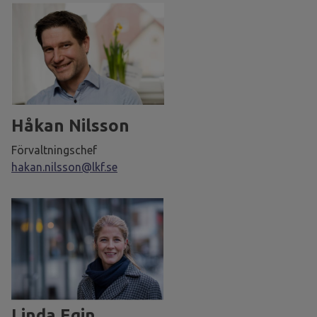
Håkan Nilsson
Förvaltningschef
hakan.nilsson@lkf.se
Linda Egin