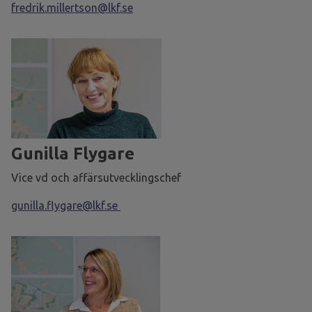
fredrik.millertson@lkf.se
Gunilla Flygare
Vice vd och affärsutvecklingschef
gunilla.flygare@lkf.se