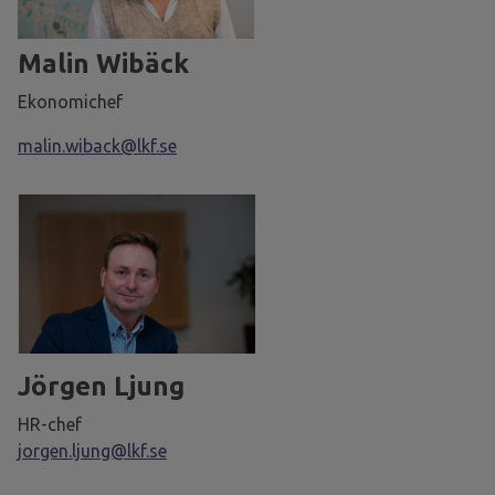
Malin Wibäck
Ekonomichef
malin.wiback@lkf.se
Jörgen Ljung
HR-chef
jorgen.ljung@lkf.se