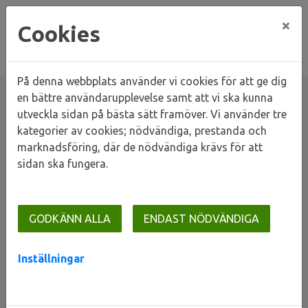
×
Cookies
På denna webbplats använder vi cookies för att ge dig
en bättre användarupplevelse samt att vi ska kunna
utveckla sidan på bästa sätt framöver. Vi använder tre
kategorier av cookies; nödvändiga, prestanda och
Hem
Om oss
Ledningsgrupp
marknadsföring, där de nödvändiga krävs för att
sidan ska fungera.
Ledningsgrupp
GODKÄNN ALLA
ENDAST NÖDVÄNDIGA
Det är vi som är LKFs ledningsgrupp.
Inställningar
Vill du lämna en synpunkt, har frågor
om ett pågående ärende eller på