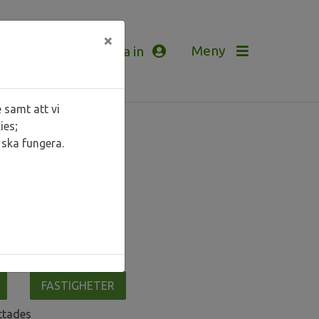
×
Logga in
 samt att vi
ies;
ska fungera.
FASTIGHETER
ittades