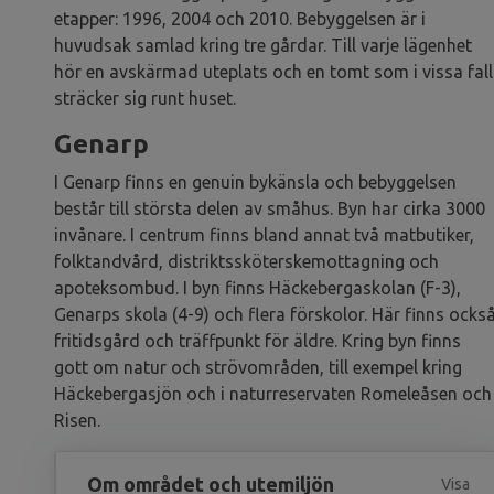
etapper: 1996, 2004 och 2010. Bebyggelsen är i
huvudsak samlad kring tre gårdar. Till varje lägenhet
hör en avskärmad uteplats och en tomt som i vissa fall
sträcker sig runt huset.
Genarp
I Genarp finns en genuin bykänsla och bebyggelsen
består till största delen av småhus. Byn har cirka 3000
invånare. I centrum finns bland annat två matbutiker,
folktandvård, distriktssköterskemottagning och
apoteksombud. I byn finns Häckebergaskolan (F-3),
Genarps skola (4-9) och flera förskolor. Här finns ocks
fritidsgård och träffpunkt för äldre. Kring byn finns
gott om natur och strövområden, till exempel kring
Häckebergasjön och i naturreservaten Romeleåsen och
Risen.
Om området och utemiljön
Visa