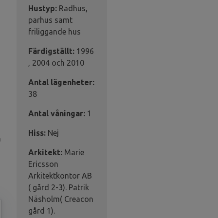
Hustyp:
Radhus,
parhus samt
friliggande hus
Färdigställt:
1996
, 2004 och 2010
Antal lägenheter:
38
Antal våningar:
1
Hiss:
Nej
å
Arkitekt:
Marie
Ericsson
Arkitektkontor AB
( gård 2-3). Patrik
Näsholm( Creacon
gård 1).