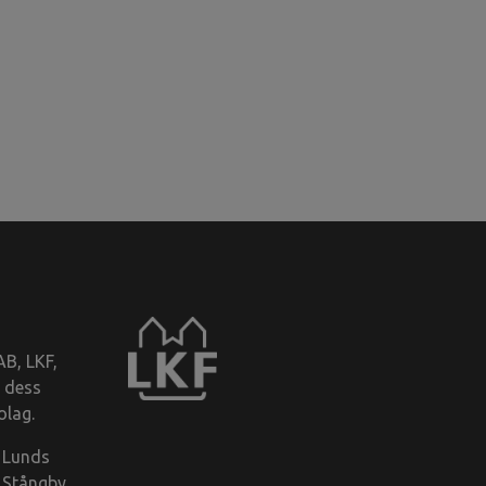
B, LKF,
 dess
olag.
i Lunds
 Stångby,