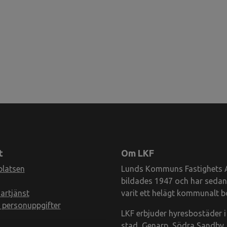
t
Om LKF
latsen
Lunds Kommuns Fastighets A
bildades 1947 och har sedan
artjänst
varit ett helägt kommunalt b
personuppgifter
LKF erbjuder hyresbostäder 
stad, Genarp, Södra Sandby,