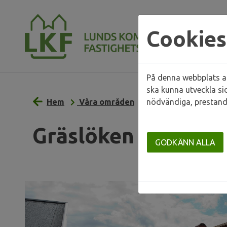
Cookies
På denna webbplats an
ska kunna utveckla si
Hem
Våra områden
nödvändiga, prestand
Utanför Lunds stad
Gräslöken
GODKÄNN ALLA