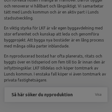
och förvalta husen i många år framöver. Därför bygger
och renoverar vi hållbart och långsiktigt. Vi samarbetar
tätt med Lunds kommun och är en aktiv part i Lunds
stadsutveckling.
En viktig styrka för LKF är vår egen byggavdelning med
stor erfarenhet och kunskap att leda och genomföra
byggprojekt. Att bygga nya bostäder är en lång process
med många olika parter inblandade.
En nyproducerad bostad har ofta planerats, ritats och
byggts över en tidsperiod om fem till tio år innan den är
inflyttningsklar. LKF tilldelas och köper tomtmark av
Lunds kommun. I enstaka fall köper vi även tomtmark av
privata fastighetsägare.
Så här söker du nyproduktion
Visa