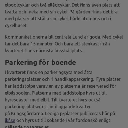
elpoolcyklar och två ellådcyklar. Det finns även plats att
tvätta och meka med sin cykel. På gården finns det bra
med platser att ställa sin cykel, både utomhus och i
cykelhuset.
Kommunikationerna till centrala Lund är goda. Med cykel
tar det bara 15 minuter. Och bara ett stenkast ifrån
kvarteret finns närmsta busshållplats.
Parkering för boende
I kvarteret finns en parkeringsyta med åtta
parkeringsplatser och 1 handikapparkering. Fyra platser
har laddstolpe varav en av platserna är reserverad för
elbilspoolen. Platserna med laddstolpe hyrs ut till
hyresgäster med elbil. Till kvarteret hyrs också
parkeringsplatser ut i intilliggande kvarter
på Kungsgårdarna. Lediga p-platser publiceras här på
lkf.se
och hyrs ut till sökande i vår fordonskö enligt
gällande poängregler.