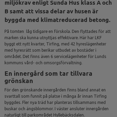
miljökrav enligt Sunda Hus klass A och
B samt att vissa delar av husen är
byggda med klimatreducerad betong.
På tomten låg tidigare en förskola. Den flyttades för att
marken ska kunna utnyttjas effektivare. Här har LKF
byggt ett nytt kvarter, Tirfing, med 42 hyreslägenheter
med hyresrätt som berikar utbudet av bostäder i
området. Det finns även 6 servicelägenheter för Lunds
kommuns vård- och omsorgsförvaltning.
En innergård som tar tillvara
grönskan
För den grönskande innergården finns bland annat en
svarttall som funnit på platse i många år innan Tirfing
byggdes. Fler nya träd har planteras tillsammans med
buskar och ängsblommor. I väster ansluter innergården
naturligt till parkområdet Hyllebäcksdalen.