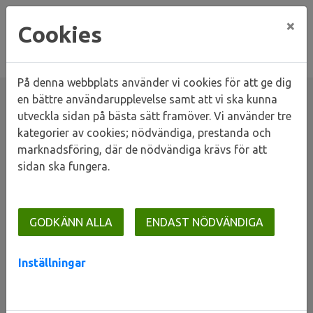
×
Cookies
På denna webbplats använder vi cookies för att ge dig
en bättre användarupplevelse samt att vi ska kunna
utveckla sidan på bästa sätt framöver. Vi använder tre
kategorier av cookies; nödvändiga, prestanda och
Hem
Våra områden
Lunds stad
marknadsföring, där de nödvändiga krävs för att
Linero och Mårtens Fälad
Tirfing
sidan ska fungera.
Tirfing
GODKÄNN ALLA
ENDAST NÖDVÄNDIGA
Inställningar