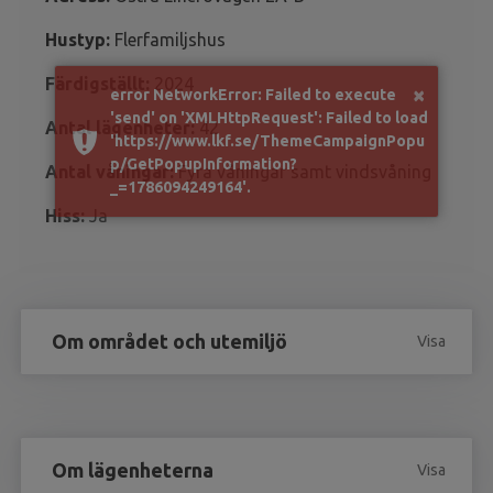
Hustyp:
Flerfamiljshus
Färdigställt:
2024
×
error NetworkError: Failed to execute
'send' on 'XMLHttpRequest': Failed to load
Antal lägenheter:
42
'https://www.lkf.se/ThemeCampaignPopu
p/GetPopupInformation?
Antal våningar:
Fyra våningar samt vindsvåning
_=1786094249164'.
Hiss:
Ja
Om området och utemiljö
Visa
Om lägenheterna
Visa