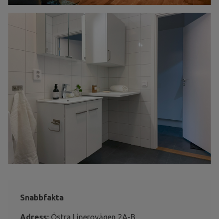
Snabbfakta
Adress:
Östra Linerovägen 2A-B