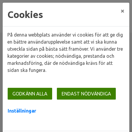
×
Cookies
På denna webbplats använder vi cookies för att ge dig
en bättre användarupplevelse samt att vi ska kunna
utveckla sidan på bästa sätt framöver. Vi använder tre
kategorier av cookies; nödvändiga, prestanda och
Hem
Våra områden
Lunds stad
marknadsföring, där de nödvändiga krävs för att
Linero och Mårtens Fälad
Snäckan
sidan ska fungera.
Snäckan
GODKÄNN ALLA
ENDAST NÖDVÄNDIGA
Inställningar