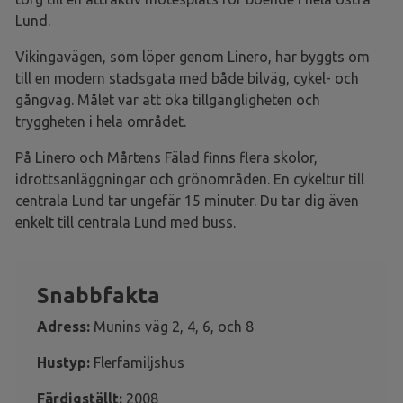
Lund.
Vikingavägen, som löper genom Linero, har byggts om
till en modern stadsgata med både bilväg, cykel- och
gångväg. Målet var att öka tillgängligheten och
tryggheten i hela området.
På Linero och Mårtens Fälad finns flera skolor,
idrottsanläggningar och grönområden. En cykeltur till
centrala Lund tar ungefär 15 minuter. Du tar dig även
enkelt till centrala Lund med buss.
Snabbfakta
Adress:
Munins väg 2, 4, 6, och 8
Hustyp:
Flerfamiljshus
Färdigställt:
2008