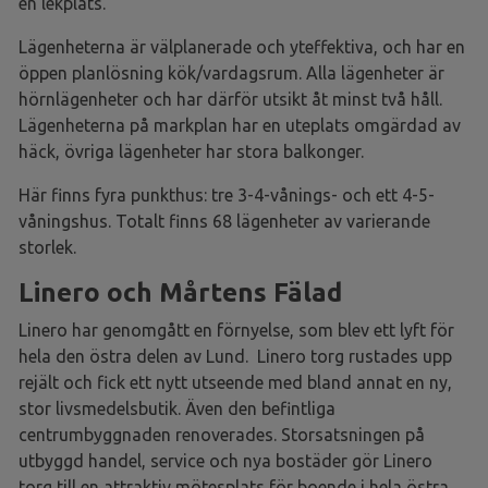
en lekplats.
Lägenheterna är välplanerade och yteffektiva, och har en
öppen planlösning kök/vardagsrum. Alla lägenheter är
hörnlägenheter och har därför utsikt åt minst två håll.
Lägenheterna på markplan har en uteplats omgärdad av
häck, övriga lägenheter har stora balkonger.
Här finns fyra punkthus: tre 3-4-vånings- och ett 4-5-
våningshus. Totalt finns 68 lägenheter av varierande
storlek.
Linero och Mårtens Fälad
Linero har genomgått en förnyelse, som blev ett lyft för
hela den östra delen av Lund. Linero torg rustades upp
rejält och fick ett nytt utseende med bland annat en ny,
stor livsmedelsbutik. Även den befintliga
centrumbyggnaden renoverades. Storsatsningen på
utbyggd handel, service och nya bostäder gör Linero
torg till en attraktiv mötesplats för boende i hela östra