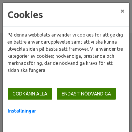
×
Cookies
På denna webbplats använder vi cookies för att ge dig
en bättre användarupplevelse samt att vi ska kunna
utveckla sidan på bästa sätt framöver. Vi använder tre
kategorier av cookies; nödvändiga, prestanda och
Hem
Våra områden
Lunds stad
Centrum
marknadsföring, där de nödvändiga krävs för att
Dikes- och Sandryggen
sidan ska fungera.
Dikes- och Sandryggen
GODKÄNN ALLA
ENDAST NÖDVÄNDIGA
Inställningar