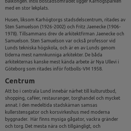
balkongen. Intill bostadsområdet ligger Karhögsparken
med en stor lekplats.
Husen, liksom Karhögtorgs stadsdelscentrum, ritades av
Sten Samuelson (1926-2002) och Fritz Jaenecke (1906-
1978). Tillsammans drev de arkitektfirman Jaenecke och
Samuelson. Sten Samuelson var också professor vid
Lunds tekniska högskola, och är en av Lunds genom
tiderna mest namnkunniga arkitekter. De båda
arkitekternas kanske mest kända arbete är Nya Ullevi i
Göteborg som ritades inför fotbolls-VM 1958.
Centrum
Att bo i centrala Lund innebär närhet till kulturutbud,
shopping, caféer, restauranger, torghandel och mycket
annat. I den medeltida stadskärnan samsas
kullerstensgator och korsvirkeshus med moderna
byggnader. Här finns mysiga gågator, vackra gränder
och torg. Det mesta nära och tillgängligt, och