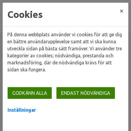
×
Cookies
På denna webbplats använder vi cookies för att ge dig
en bättre användarupplevelse samt att vi ska kunna
utveckla sidan på bästa sätt framöver. Vi använder tre
kategorier av cookies; nödvändiga, prestanda och
Hem
Våra områden
Lunds stad
marknadsföring, där de nödvändiga krävs för att
Kobjer och Möllevången
Lärlingen
sidan ska fungera.
Lärlingen
GODKÄNN ALLA
ENDAST NÖDVÄNDIGA
Inställningar