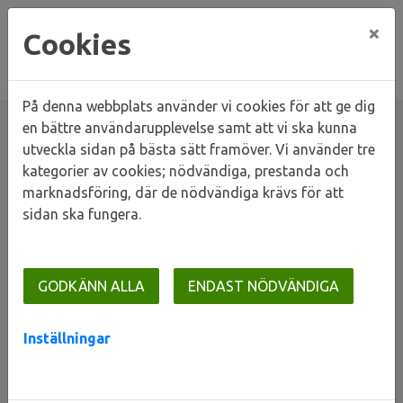
×
Cookies
På denna webbplats använder vi cookies för att ge dig
en bättre användarupplevelse samt att vi ska kunna
utveckla sidan på bästa sätt framöver. Vi använder tre
kategorier av cookies; nödvändiga, prestanda och
Hem
Om oss
Jobba hos oss
Sommarjobb
marknadsföring, där de nödvändiga krävs för att
sidan ska fungera.
Sommarjobb
GODKÄNN ALLA
ENDAST NÖDVÄNDIGA
LKF har två olika typer av
Inställningar
sommarjobb, det ena är
semestervikariat som kräver