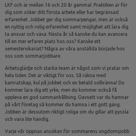
LKF och är mellan 16 och 20 år gammal. Praktiken är för
dig som söker ditt första arbete eller har begränsad
erfarenhet. Jobbet ger dig sommarpengar, men är också
en nyttig och rolig erfarenhet samt möjlighet att lära dig
ta ansvar och växa. Nästa år så kanske du kan avancera
till en mer erfaren plats hos oss? Kanske ett
semestervikariat? Några av våra anställda började hos
oss som sommarjobbare.
Arbetsglädje och starka team är något som vi pratar om
hela tiden. Det är viktigt för oss. Så räkna med
kamratskap, kul på jobbet och en betald solbränna! Du
kommer lära dig ett yrke, men du kommer också få
uppleva en god sammanhållning. Oavsett var du hamnar
på vårt företag så kommer du hamna i ett gott gäng.
Jobben är dessutom riktigt roliga om du gillar att pyssla
och vara lite händig.
Varje vår öppnas ansökan för sommarens ungdomsjobb