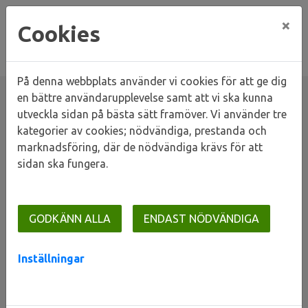
×
Cookies
På denna webbplats använder vi cookies för att ge dig
en bättre användarupplevelse samt att vi ska kunna
utveckla sidan på bästa sätt framöver. Vi använder tre
kategorier av cookies; nödvändiga, prestanda och
Hem
Våra områden
Utanför Lunds stad
Dalby
marknadsföring, där de nödvändiga krävs för att
Kvarnstenen
sidan ska fungera.
Kvarnstenen
GODKÄNN ALLA
ENDAST NÖDVÄNDIGA
Inställningar