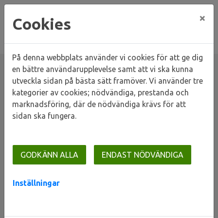
×
Cookies
På denna webbplats använder vi cookies för att ge dig
en bättre användarupplevelse samt att vi ska kunna
utveckla sidan på bästa sätt framöver. Vi använder tre
kategorier av cookies; nödvändiga, prestanda och
Hem
Våra områden
Lunds stad
Norra Fäladen
marknadsföring, där de nödvändiga krävs för att
Gränden
sidan ska fungera.
Gränden
GODKÄNN ALLA
ENDAST NÖDVÄNDIGA
Inställningar