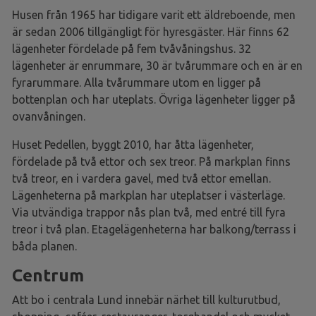
Husen från 1965 har tidigare varit ett äldreboende, men
är sedan 2006 tillgängligt för hyresgäster. Här finns 62
lägenheter fördelade på fem tvåvåningshus. 32
lägenheter är enrummare, 30 är tvårummare och en är en
fyrarummare. Alla tvårummare utom en ligger på
bottenplan och har uteplats. Övriga lägenheter ligger på
ovanvåningen.
Huset Pedellen, byggt 2010, har åtta lägenheter,
fördelade på två ettor och sex treor. På markplan finns
två treor, en i vardera gavel, med två ettor emellan.
Lägenheterna på markplan har uteplatser i västerläge.
Via utvändiga trappor nås plan två, med entré till fyra
treor i två plan. Etagelägenheterna har balkong/terrass i
båda planen.
Centrum
Att bo i centrala Lund innebär närhet till kulturutbud,