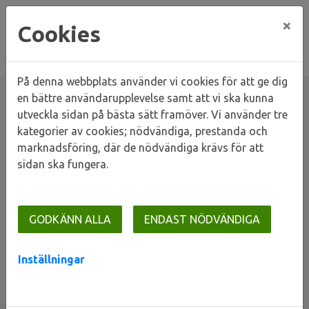
×
Cookies
På denna webbplats använder vi cookies för att ge dig
en bättre användarupplevelse samt att vi ska kunna
utveckla sidan på bästa sätt framöver. Vi använder tre
kategorier av cookies; nödvändiga, prestanda och
Hem
Våra områden
Lunds stad
Centrum
marknadsföring, där de nödvändiga krävs för att
Pedellen (kvarteret)
sidan ska fungera.
Pedellen (kvarteret)
GODKÄNN ALLA
ENDAST NÖDVÄNDIGA
Inställningar