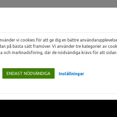
vänder vi cookies för att ge dig en bättre användarupplevelse
dan på bästa sätt framöver. Vi använder tre kategorier av cook
a och marknadsföring, där de nödvändiga krävs för att sidan 
sdialog skapar trygg service till kunderna
skapar trygg service t
ENDAST NÖDVÄNDIGA
Inställningar