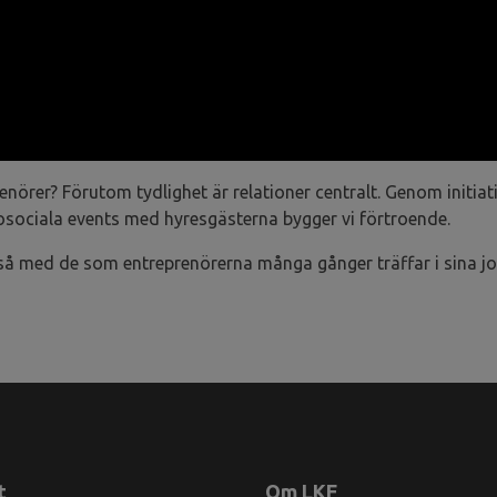
enörer? Förutom tydlighet är relationer centralt. Genom ini
 bosociala events med hyresgästerna bygger vi förtroende.
kså med de som entreprenörerna många gånger träffar i sina jo
t
Om LKF