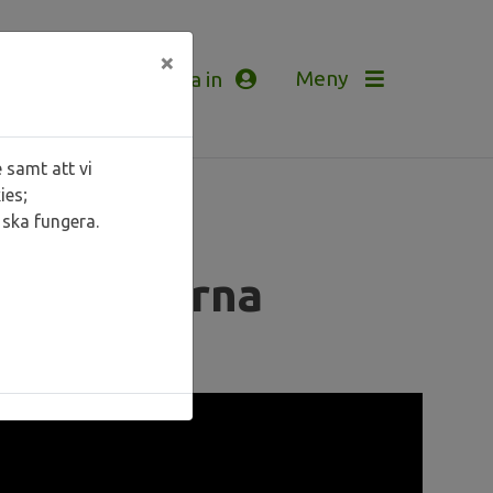
×
Logga in
 samt att vi
ies;
ska fungera.
ill kunderna