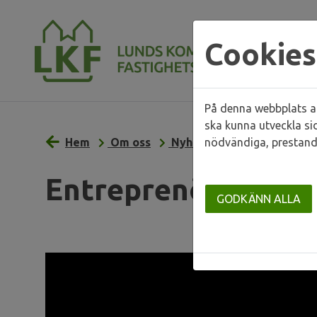
Cookies
På denna webbplats an
ska kunna utveckla si
Hem
Om oss
Nyhetsarkiv
nödvändiga, prestand
Entreprenör
Entreprenörsdialog 
GODKÄNN ALLA